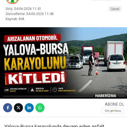
Giriş: 04-06-2026 11:41
Genel
Güncelleme: 04-06-2026 11:48
Kaynak: İHA
ABONE OL
Yalova-Bursa karayolunda devam eden asfalt