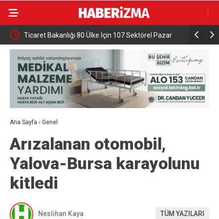
Ticaret Bakanlığı 80 Ülke İçin 107 Sektörel Pazar
Bursa’da 5
Raporu Yayınladı
Ana Sayfa
›
Genel
Arızalanan otomobil,
Yalova-Bursa karayolunu
kitledi
Neslihan Kaya
TÜM YAZILARI