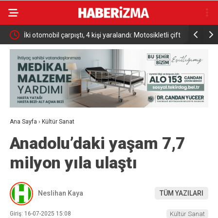
ki
İki otomobil çarpıştı, 4 kişi yaralandı: Motosikletli çift
Türkiye Ul
kazadan kıl payı kurtuldu
Altın Mad
Ana Sayfa
›
Kültür Sanat
Anadolu’daki yaşam 7,7
milyon yıla ulaştı
Neslihan Kaya
TÜM YAZILARI
Giriş: 16-07-2025 15:08
Kültür Sanat