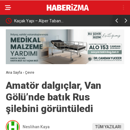
Kaçak Yapı – Alper Taban…
Çalışma ve
aşattı
Karabük’t
Ana Sayfa
›
Çevre
Amatör dalgıçlar, Van
Gölü’nde batık Rus
şilebini görüntüledi
Neslihan Kaya
TÜM YAZILARI