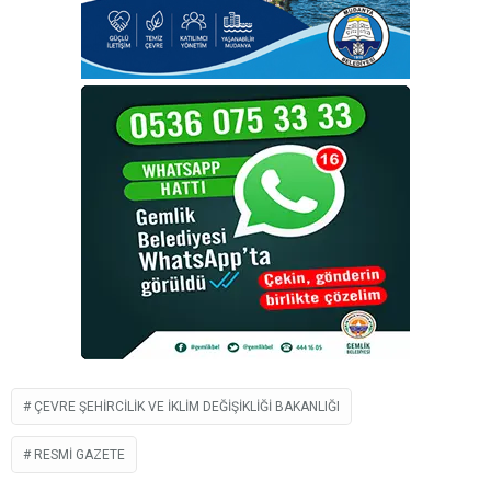
ÇEVRE ŞEHIRCILIK VE İKLIM DEĞIŞIKLIĞI BAKANLIĞI
RESMI GAZETE