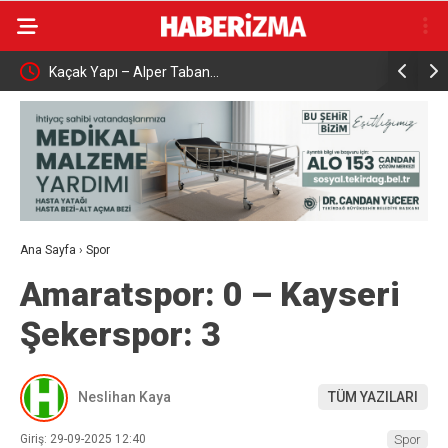
Kaçak Yapı – Alper Taban…
Çalışma ve
aşattı
Karabük’t
Ana Sayfa
›
Spor
Amaratspor: 0 – Kayseri
Şekerspor: 3
Neslihan Kaya
TÜM YAZILARI
Giriş: 29-09-2025 12:40
Spor