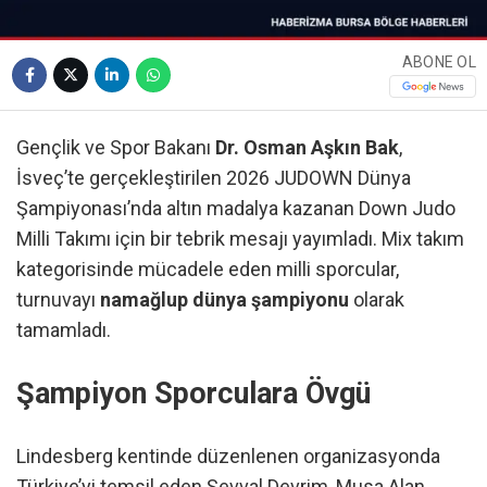
ABONE OL
Gençlik ve Spor Bakanı
Dr. Osman Aşkın Bak
,
İsveç’te gerçekleştirilen 2026 JUDOWN Dünya
Şampiyonası’nda altın madalya kazanan Down Judo
Milli Takımı için bir tebrik mesajı yayımladı. Mix takım
kategorisinde mücadele eden milli sporcular,
turnuvayı
namağlup dünya şampiyonu
olarak
tamamladı.
Şampiyon Sporculara Övgü
Lindesberg kentinde düzenlenen organizasyonda
Türkiye’yi temsil eden Şevval Devrim, Musa Alan,