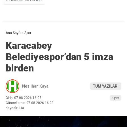
Ana Sayfa
›
Spor
Karacabey
Belediyespor’dan 5 imza
birden
Neslihan Kaya
TÜM YAZILARI
Giriş: 07-08-2026 16:03
Spor
Güncelleme: 07-08-2026 16:03
Kaynak: İHA