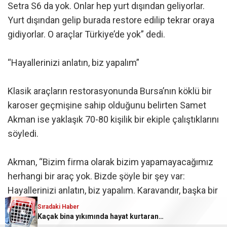
Setra S6 da yok. Onlar hep yurt dışından geliyorlar.
Yurt dışından gelip burada restore edilip tekrar oraya
gidiyorlar. O araçlar Türkiye’de yok” dedi.
“Hayallerinizi anlatın, biz yapalım”
Klasik araçların restorasyonunda Bursa’nın köklü bir
karoser geçmişine sahip olduğunu belirten Samet
Akman ise yaklaşık 70-80 kişilik bir ekiple çalıştıklarını
söyledi.
Akman, “Bizim firma olarak bizim yapamayacağımız
herhangi bir araç yok. Bizde şöyle bir şey var:
Hayallerinizi anlatın, biz yapalım. Karavandır, başka bir
araçtır… Restore ile ilgili yapamayacağımız hiçbir şey
Sıradaki Haber
Kaçak bina yıkımında hayat kurtaran müdahale
yok. Çok güçlü bir ekibe sahibiz. Yaklaşık 70-80 kişi