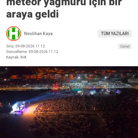
meteor yağmuru için bir
araya geldi
Neslihan Kaya
TÜM YAZILARI
Giriş: 09-08-2026 11:12
Genel
Güncelleme: 09-08-2026 11:12
Kaynak: İHA