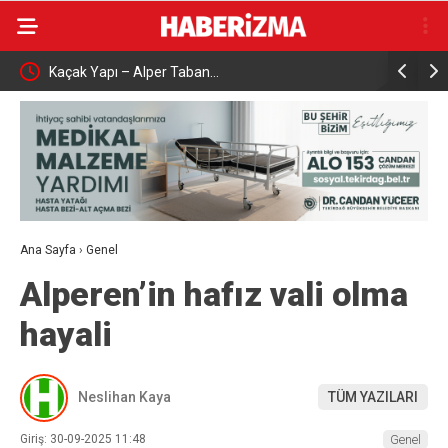
Kaçak Yapı – Alper Taban…
Çalışma ve
aşattı
Karabük’t
Ana Sayfa
›
Genel
Alperen’in hafız vali olma
hayali
Neslihan Kaya
TÜM YAZILARI
Giriş: 30-09-2025 11:48
Genel