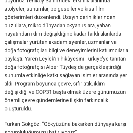
boyunca Yeniköy Sahili’ndeki etkinlik alanında
atölyeler, sunumlar, belgeseller ve kısa film
gösterimleri düzenlendi. Uzayın derinliklerinden
buzullara, mikro dünyadan okyanuslara, yaban
hayatından iklim değişikliğine kadar farklı alanlarda
çalışmalar yürüten akademisyenler, uzmanlar ve
doğa fotoğrafçıları bilgi ve deneyimlerini katılımcılarla
paylaştı. Yaren Leylek’in hikâyesini Türkiye’ye tanıtan
doğa fotoğrafçısı Alper Tüydeş de gerçekleştirdiği
sunumla etkinliğe katkı sağlayan isimler arasında yer
aldı. Program boyunca çevre, sıfır atık, iklim
değişikliği ve COP31 başta olmak üzere günümüzün
önemli çevre gündemlerine ilişkin farkındalık
oluşturuldu.
Furkan Gökgöz: “Gökyüzüne bakarken dünyaya karşı
sorumluluğumuzu hatırlıyoruz”