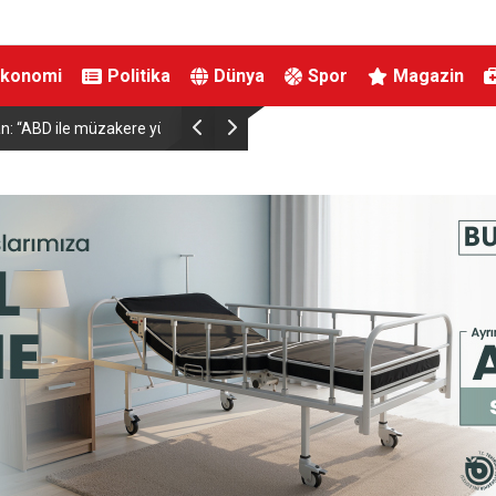
Ekonomi
Politika
Dünya
Spor
Magazin
racılar üzerinden
Kestel’de yollar yenilenip genişletiliyor