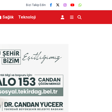
Bizi Takip Edin
Sağlık
Teknoloji
Abdülhamid Han Sondaj Gemisi 4 Yıldır Mavi Vat