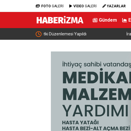
FOTO
GALERİ
VİDEO
GALERİ
YAZARLAR
Gündem
dı
İran: “ABD ile müzakere yürütmüyoruz sadece a
mesaj alışverişinde bulunuyoruz”