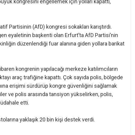
büyük kongresini engellemek için yolları kapattı,
tif Partisinin (AfD) kongresi sokakları karıştırdı.
 eyaletinin başkenti olan Erfurt’ta AfD Partisi’nin
inliğin düzenlendiği fuar alanına giden yollara barikat
tibaren kongrenin yapılacağı merkeze katılımcıların
tayı araç trafiğine kapattı. Çok sayıda polis, bölgede
nına erişimi sürdürüp kongre güvenliğini sağlamak
ler ve polis arasında tansiyon yükselirken, polis,
üdahale etti.
stolarına yaklaşık 20 bin kişi destek verdi.