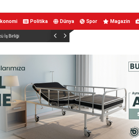
Ekonomi
Politika
Dünya
Spor
Magazin
Dönmez Oldu.
Elektrikli bisiklet ile uçuruma yuvarlandılar: 3 ç