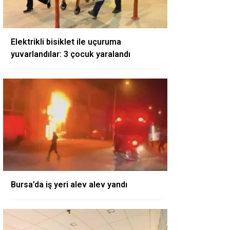
Elektrikli bisiklet ile uçuruma
yuvarlandılar: 3 çocuk yaralandı
Bursa’da iş yeri alev alev yandı