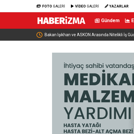
FOTO
GALERİ
VİDEO
GALERİ
YAZARLAR
Gündem
İş Birliği
Yeni Parti’nin İnegöl’de Kurucu Başkanı Erkan 