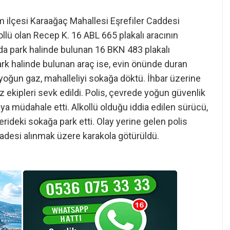
ım ilçesi Karaağaç Mahallesi Eşrefiler Caddesi
llü olan Recep K. 16 ABL 665 plakalı aracının
da park halinde bulunan 16 BKN 483 plakalı
ark halinde bulunan araç ise, evin önünde duran
yoğun gaz, mahalleliyi sokağa döktü. İhbar üzerine
az ekipleri sevk edildi. Polis, çevrede yoğun güvenlik
laya müdahale etti. Alkollü olduğu iddia edilen sürücü,
erideki sokağa park etti. Olay yerine gelen polis
ifadesi alınmak üzere karakola götürüldü.