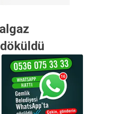
ğalgaz
 döküldü