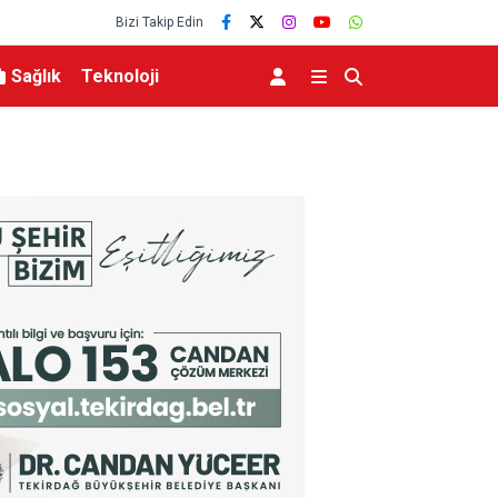
Bizi Takip Edin
Sağlık
Teknoloji
ocuk yaralandı
Bursa’da iş yeri alev alev yandı