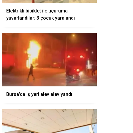
Elektrikli bisiklet ile uçuruma
yuvarlandılar: 3 çocuk yaralandı
Bursa’da iş yeri alev alev yandı