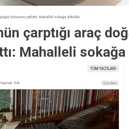
ğalgaz kutusunu patlattı: Mahalleli sokağa döküldü
nün çarptığı araç do
ttı: Mahalleli sokağa
TÜM YAZILARI
Kaynak: İHA
Gündem