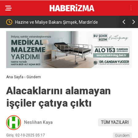
ine ve Maliye Bakanı Şimşek, Mardin’de
Aile ve Sosyal Hizmetle
Belediyesinden İş Birli
Ana Sayfa
›
Gündem
Alacaklarını alamayan
işçiler çatıya çıktı
Neslihan Kaya
TÜM YAZILARI
Giriş: 02-10-2025 05:17
Gündem