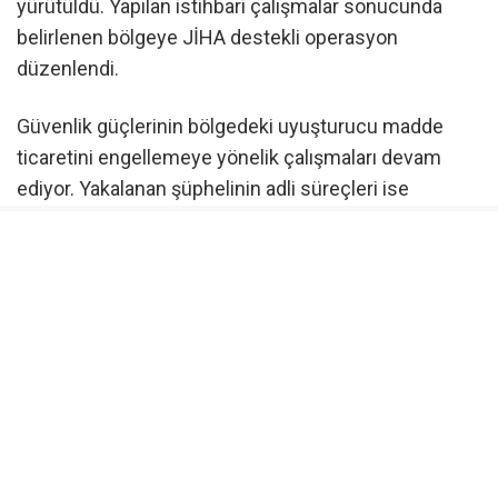
yürütüldü. Yapılan istihbari çalışmalar sonucunda
belirlenen bölgeye JİHA destekli operasyon
düzenlendi.
Güvenlik güçlerinin bölgedeki uyuşturucu madde
ticaretini engellemeye yönelik çalışmaları devam
ediyor. Yakalanan şüphelinin adli süreçleri ise
Yüksekova Cumhuriyet Başsavcılığı denetiminde
sürdürülüyor.