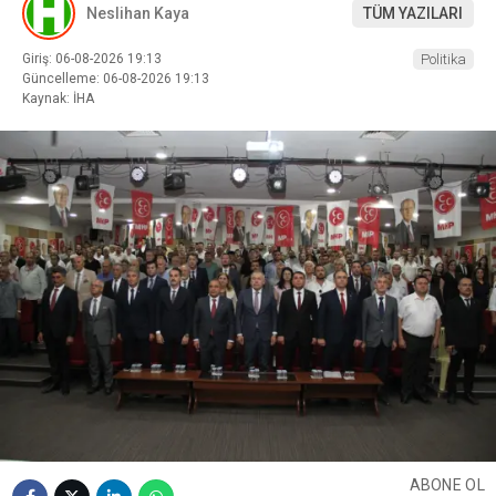
Neslihan Kaya
TÜM YAZILARI
Giriş: 06-08-2026 19:13
Politika
Güncelleme: 06-08-2026 19:13
Kaynak: İHA
ABONE OL