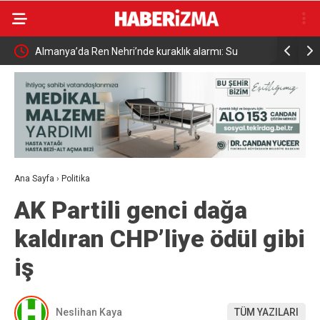
Almanya’da Ren Nehri’nde kuraklık alarmı: Su
Uludağ’da
seviyesinde tarihi düşüş yaşandı
Ana Sayfa
›
Politika
AK Partili genci dağa
kaldıran CHP’liye ödül gibi
iş
Neslihan Kaya
TÜM YAZILARI