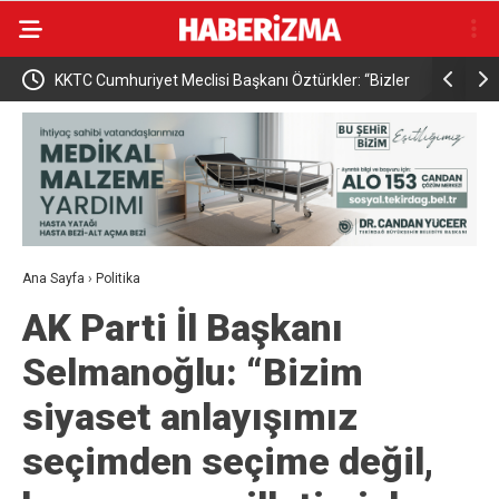
 Meclisi Başkanı Öztürkler: “Bizler
Osmangazi Belediyesi çocuklara 
mizden ve eşit uluslararası
kazandırıyor
la taviz vermeyeceğiz”
Ana Sayfa
›
Politika
AK Parti İl Başkanı
Selmanoğlu: “Bizim
siyaset anlayışımız
seçimden seçime değil,