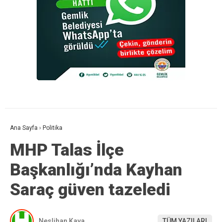
Ana Sayfa
›
Politika
MHP Talas İlçe
Başkanlığı’nda Kayhan
Saraç güven tazeledi
Neslihan Kaya
TÜM YAZILARI