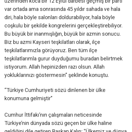
üzerinden koca bir 12 Eylül darbesi geçmiş bir parti
var ortada ama sonrasında 45 yıldır sahada ve hala
diri, hala böyle salonları doldurabiliyor, hala böyle
coşkulu bir şekilde kongrelerini gerçekleştirebiliyor.
Bu büyük bir inanmışlığın, büyük bir azmin sonucu.
Biz bu azmi Kayseri teşkilatları olarak, ilçe
teşkilatlarımızla görüyoruz. Ben tüm ilçe
teşkilatlarımla gurur duyduğumu buradan belirtmek
istiyorum. Allah hepinizden razı olsun. Allah
yokluklarınızı göstermesin” şeklinde konuştu.
“Türkiye Cumhuriyeti sözü dinlenen bir ülke
konumuna gelmiştir”
Cumhur İttifakı’nın çalışmaları neticesinde
Türkiye’nin dünyada sözü geçen bir ülke haline
geldiğini dile getiren Başkan Kalın; “Ülkemiz ve dünya