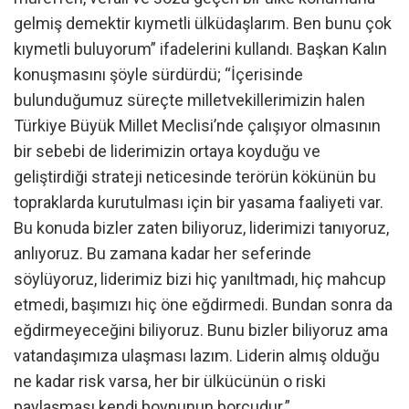
gelmiş demektir kıymetli ülküdaşlarım. Ben bunu çok
kıymetli buluyorum” ifadelerini kullandı. Başkan Kalın
konuşmasını şöyle sürdürdü; “İçerisinde
bulunduğumuz süreçte milletvekillerimizin halen
Türkiye Büyük Millet Meclisi’nde çalışıyor olmasının
bir sebebi de liderimizin ortaya koyduğu ve
geliştirdiği strateji neticesinde terörün kökünün bu
topraklarda kurutulması için bir yasama faaliyeti var.
Bu konuda bizler zaten biliyoruz, liderimizi tanıyoruz,
anlıyoruz. Bu zamana kadar her seferinde
söylüyoruz, liderimiz bizi hiç yanıltmadı, hiç mahcup
etmedi, başımızı hiç öne eğdirmedi. Bundan sonra da
eğdirmeyeceğini biliyoruz. Bunu bizler biliyoruz ama
vatandaşımıza ulaşması lazım. Liderin almış olduğu
ne kadar risk varsa, her bir ülkücünün o riski
paylaşması kendi boynunun borcudur.”