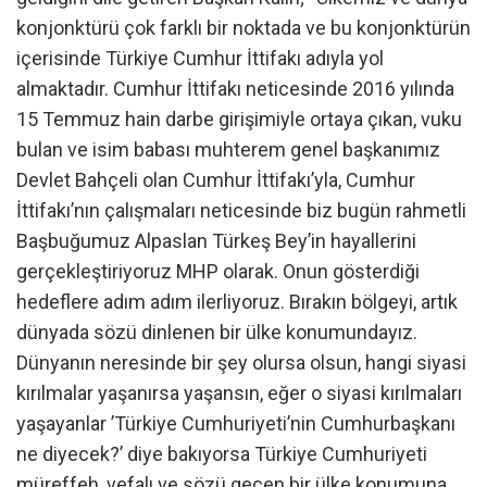
konjonktürü çok farklı bir noktada ve bu konjonktürün
içerisinde Türkiye Cumhur İttifakı adıyla yol
almaktadır. Cumhur İttifakı neticesinde 2016 yılında
15 Temmuz hain darbe girişimiyle ortaya çıkan, vuku
bulan ve isim babası muhterem genel başkanımız
Devlet Bahçeli olan Cumhur İttifakı’yla, Cumhur
İttifakı’nın çalışmaları neticesinde biz bugün rahmetli
Başbuğumuz Alpaslan Türkeş Bey’in hayallerini
gerçekleştiriyoruz MHP olarak. Onun gösterdiği
hedeflere adım adım ilerliyoruz. Bırakın bölgeyi, artık
dünyada sözü dinlenen bir ülke konumundayız.
Dünyanın neresinde bir şey olursa olsun, hangi siyasi
kırılmalar yaşanırsa yaşansın, eğer o siyasi kırılmaları
yaşayanlar ’Türkiye Cumhuriyeti’nin Cumhurbaşkanı
ne diyecek?’ diye bakıyorsa Türkiye Cumhuriyeti
müreffeh, vefalı ve sözü geçen bir ülke konumuna