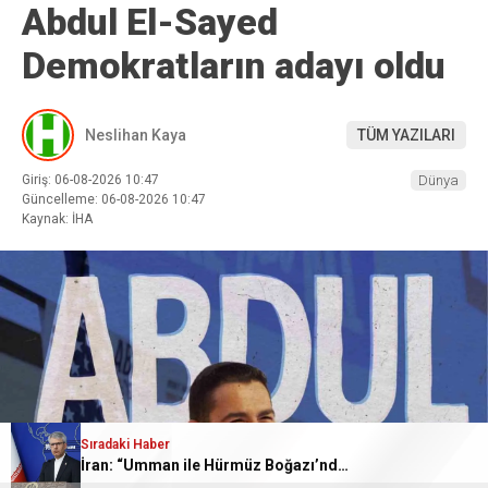
Abdul El-Sayed
Demokratların adayı oldu
Neslihan Kaya
TÜM YAZILARI
Giriş: 06-08-2026 10:47
Dünya
Güncelleme: 06-08-2026 10:47
Kaynak: İHA
Sıradaki Haber
İran: “Umman ile Hürmüz Boğazı’ndaki deniz ulaşım güzergahının coğrafi özelliklerine ilişkin mutabakata varıldı”