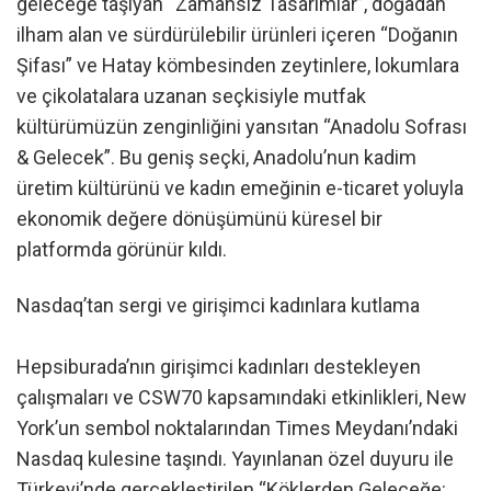
geleceğe taşıyan “Zamansız Tasarımlar”, doğadan
ilham alan ve sürdürülebilir ürünleri içeren “Doğanın
Şifası” ve Hatay kömbesinden zeytinlere, lokumlara
ve çikolatalara uzanan seçkisiyle mutfak
kültürümüzün zenginliğini yansıtan “Anadolu Sofrası
& Gelecek”. Bu geniş seçki, Anadolu’nun kadim
üretim kültürünü ve kadın emeğinin e-ticaret yoluyla
ekonomik değere dönüşümünü küresel bir
platformda görünür kıldı.
Nasdaq’tan sergi ve girişimci kadınlara kutlama
Hepsiburada’nın girişimci kadınları destekleyen
çalışmaları ve CSW70 kapsamındaki etkinlikleri, New
York’un sembol noktalarından Times Meydanı’ndaki
Nasdaq kulesine taşındı. Yayınlanan özel duyuru ile
Türkevi’nde gerçekleştirilen “Köklerden Geleceğe: