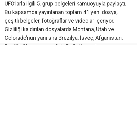
UFO’larla ilgili 5. grup belgeleri kamuoyuyla paylaştı.
Bu kapsamda yayınlanan toplam 41 yeni dosya,
çeşitli belgeler, fotoğraflar ve videolar içeriyor.
Gizliliği kaldırılan dosyalarda Montana, Utah ve
Colorado’nun yanı sıra Brezilya, İsveç, Afganistan,
Pasifik Okyanusu ve Orta Doğu’dan gelen
açıklanamayan olaylar yer alıyor. Pentagon, ABD
Federal Soruşturma Bürosu (FBI), ABD Merkezi
İstihbarat Teşkilatı (CIA), Dışişleri Bakanlığı ve
Başkanlık Ofisi’nden gelen materyallerin en eskisi
1950, en yenisi ise 2026 yılına ait.
Yeni UFO dosyalarında neler var?
Bugün yayınlanan belgelerin büyük bölümü, askeri
sensörler ve kameralar tarafından kaydedilen uçan