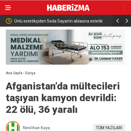
Seda Sayan’ın ablasına estetik
İznik Gölü kıyısında 70 milyon yıllık f
Ana Sayfa
›
Dünya
Afganistan’da mültecileri
taşıyan kamyon devrildi:
22 ölü, 36 yaralı
Neslihan Kaya
TÜM YAZILARI