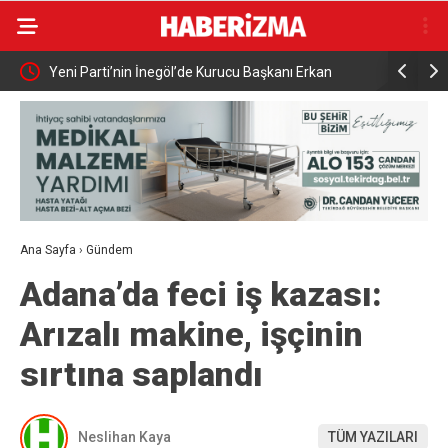
Gücü İş
Yeni Parti’nin İnegöl’de Kurucu Başkanı Erkan
Elektrikli 
Dönmez Oldu.
yaralandı
Ana Sayfa
›
Gündem
Adana’da feci iş kazası:
Arızalı makine, işçinin
sırtına saplandı
Neslihan Kaya
TÜM YAZILARI