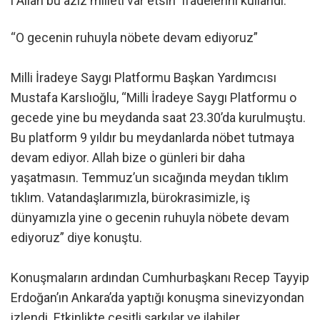
ı Allah bu aziz milleti var etsin” ifadelerini kullandı.
“O gecenin ruhuyla nöbete devam ediyoruz”
Milli İradeye Saygı Platformu Başkan Yardımcısı
Mustafa Karslıoğlu, “Milli İradeye Saygı Platformu o
gecede yine bu meydanda saat 23.30’da kurulmuştu.
Bu platform 9 yıldır bu meydanlarda nöbet tutmaya
devam ediyor. Allah bize o günleri bir daha
yaşatmasın. Temmuz’un sıcağında meydan tıklım
tıklım. Vatandaşlarımızla, bürokrasimizle, iş
dünyamızla yine o gecenin ruhuyla nöbete devam
ediyoruz” diye konuştu.
Konuşmaların ardından Cumhurbaşkanı Recep Tayyip
Erdoğan’ın Ankara’da yaptığı konuşma sinevizyondan
izlendi. Etkinlikte çeşitli şarkılar ve ilahiler