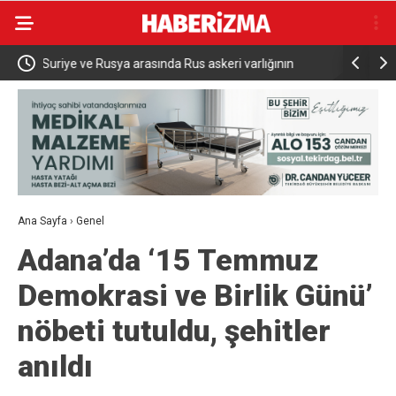
Yeniköy Sahili’nden gökyüzüne çevre mesajı: 25 bini
Bursa’da r
zaptı
aşkın kişi Perseid Meteor Yağmuru’nu izledi
Ana Sayfa
›
Genel
Adana’da ‘15 Temmuz
Demokrasi ve Birlik Günü’
nöbeti tutuldu, şehitler
anıldı