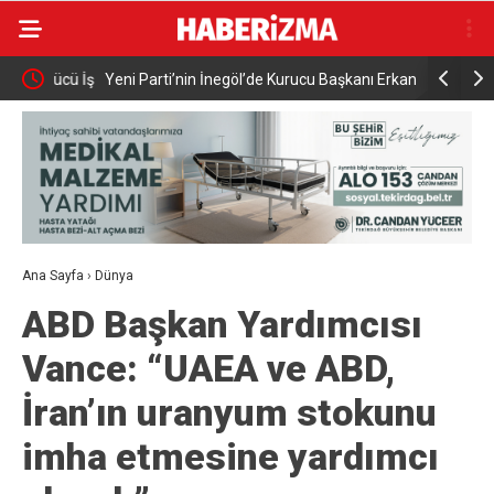
Gücü İş
Yeni Parti’nin İnegöl’de Kurucu Başkanı Erkan
Elektrikli 
Dönmez Oldu.
yaralandı
Ana Sayfa
›
Dünya
ABD Başkan Yardımcısı
Vance: “UAEA ve ABD,
İran’ın uranyum stokunu
imha etmesine yardımcı