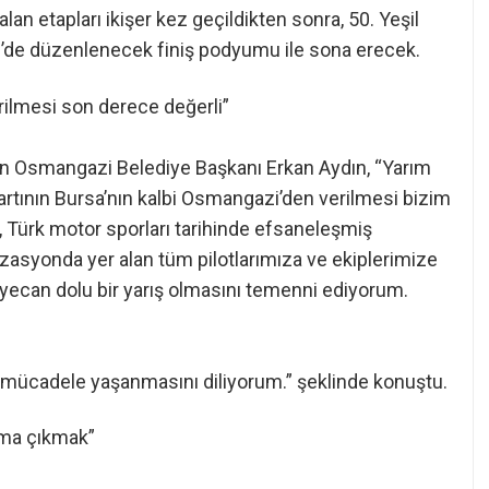
n etapları ikişer kez geçildikten sonra, 50. Yeşil
tel’de düzenlenecek finiş podyumu ile sona erecek.
rilmesi son derece değerli”
n Osmangazi Belediye Başkanı Erkan Aydın, “Yarım
tartının Bursa’nın kalbi Osmangazi’den verilmesi bizim
i, Türk motor sporları tarihinde efsaneleşmiş
izasyonda yer alan tüm pilotlarımıza ve ekiplerimize
heyecan dolu bir yarış olmasını temenni ediyorum.
r mücadele yaşanmasını diliyorum.” şeklinde konuştu.
uma çıkmak”