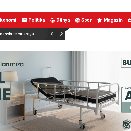
Ekonomi
Politika
Dünya
Spor
Magazin
anski ile bir araya
Almanya’da Ren Nehri’nde kuraklık alarmı: Su s
yaşandı