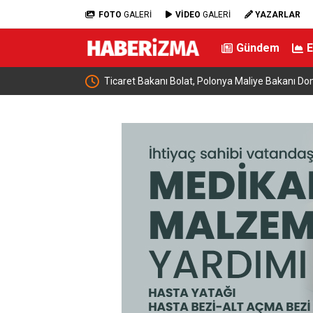
FOTO
GALERİ
VİDEO
GALERİ
YAZARLAR
Gündem
e buluştu: “Terörsüz
Ticaret Bakanı Bolat, Polonya Maliye Bakanı Dom
geldi