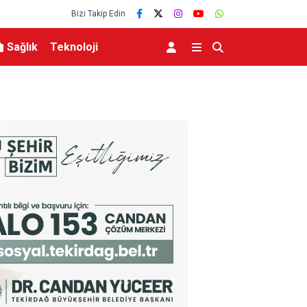
Bizi Takip Edin
Sağlık
Teknoloji
eviyesinde tarihi düşüş
Uludağ’da çıkan orman yangını söndürüldü