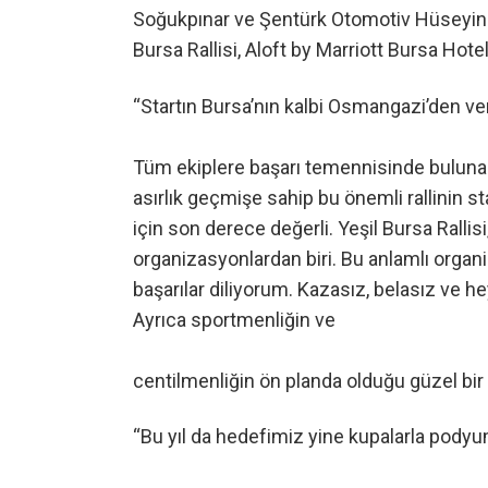
Soğukpınar ve Şentürk Otomotiv Hüseyinala
Bursa Rallisi, Aloft by Marriott Bursa Ho
“Startın Bursa’nın kalbi Osmangazi’den ve
Tüm ekiplere başarı temennisinde buluna
asırlık geçmişe sahip bu önemli rallinin s
için son derece değerli. Yeşil Bursa Rallis
organizasyonlardan biri. Bu anlamlı organ
başarılar diliyorum. Kazasız, belasız ve 
Ayrıca sportmenliğin ve
centilmenliğin ön planda olduğu güzel bi
“Bu yıl da hedefimiz yine kupalarla pody