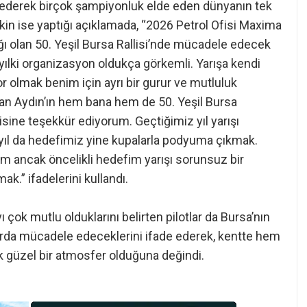
 ederek birçok şampiyonluk elde eden dünyanın tek
eskin ise yaptığı açıklamada, “2026 Petrol Ofisi Maxima
ı olan 50. Yeşil Bursa Rallisi’nde mücadele edecek
lki organizasyon oldukça görkemli. Yarışa kendi
 olmak benim için ayrı bir gurur ve mutluluk
an Aydın’ın hem bana hem de 50. Yeşil Bursa
disine teşekkür ediyorum. Geçtiğimiz yıl yarışı
l da hedefimiz yine kupalarla podyuma çıkmak.
rim ancak öncelikli hedefim yarışı sorunsuz bir
.” ifadelerini kullandı.
ı çok mutlu olduklarını belirten pilotlar da Bursa’nın
plarda mücadele edeceklerini ifade ederek, kentte hem
k güzel bir atmosfer olduğuna değindi.