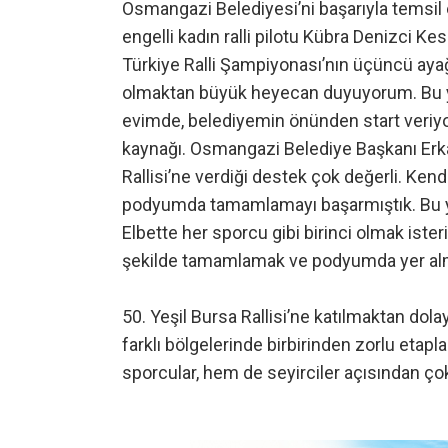
Osmangazi Belediyesi’ni başarıyla temsil
engelli kadın ralli pilotu Kübra Denizci K
Türkiye Ralli Şampiyonası’nın üçüncü ayağ
olmaktan büyük heyecan duyuyorum. Bu yı
evimde, belediyemin önünden start veriyor
kaynağı. Osmangazi Belediye Başkanı Erk
Rallisi’ne verdiği destek çok değerli. Ken
podyumda tamamlamayı başarmıştık. Bu yı
Elbette her sporcu gibi birinci olmak iste
şekilde tamamlamak ve podyumda yer almak
50. Yeşil Bursa Rallisi’ne katılmaktan dolay
farklı bölgelerinde birbirinden zorlu eta
sporcular, hem de seyirciler açısından ço