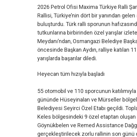
2026 Petrol Ofisi Maxima Türkiye Ralli Şa
Rallisi, Türkiye’nin dört bir yanından gelen
buluşturdu. Türk ralli sporunun hafızasınd
tutkunlarına birbirinden özel yarışlar izle
Meydanı’ndan, Osmangazi Belediye Başkanı 
öncesinde Başkan Aydın, ralliye katılan 1
yarışlarda başarılar diledi.
Heyecan tüm hızıyla başladı
55 otomobil ve 110 sporcunun katılımıyla ge
gününde Hüseyinalan ve Mürseller bölgel
Belediyesi Seyirci Özel Etabı geçildi. To
Keles bölgesindeki 9 özel etaptan oluşan r
Göynükbelen ve Remed Assistance Dağgüne
gerçekleştirilecek zorlu rallinin son günü