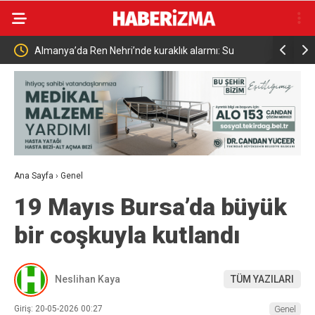
Almanya’da Ren Nehri’nde kuraklık alarmı: Su
Uludağ’da
seviyesinde tarihi düşüş yaşandı
Ana Sayfa
›
Genel
19 Mayıs Bursa’da büyük
bir coşkuyla kutlandı
Neslihan Kaya
TÜM YAZILARI
Giriş: 20-05-2026 00:27
Genel