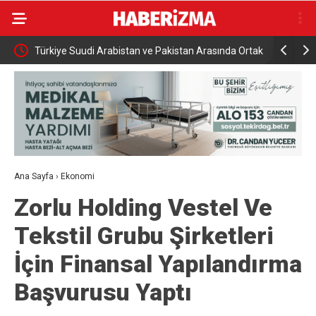
namıyor
Türkiye Suudi Arabistan ve Pakistan Arasında Ortak
Rusya açık
Savunma Anlaşması
saldırısı
Ana Sayfa
›
Ekonomi
Zorlu Holding Vestel Ve
Tekstil Grubu Şirketleri
İçin Finansal Yapılandırma
Başvurusu Yaptı