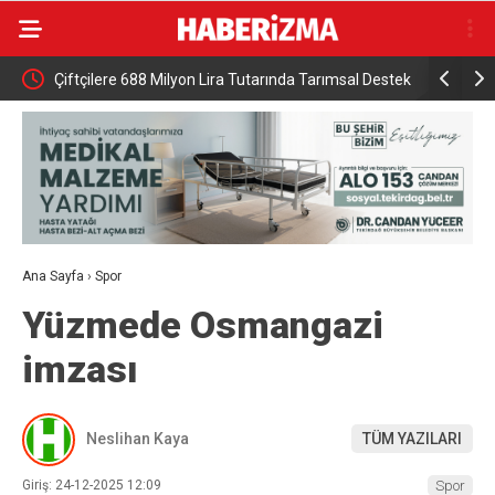
HA
Çiftçilere 688 Milyon Lira Tutarında Tarımsal Destek
DMM: “Mek
Ödemesi
NATO’nun 5
gerçek dış
Ana Sayfa
›
Spor
Yüzmede Osmangazi
imzası
Neslihan Kaya
TÜM YAZILARI
Giriş: 24-12-2025 12:09
Spor