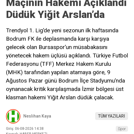
Maçının Hakemi Açıklandı
Düdük Yiğit Arslan’da
Trendyol 1. Lig’de yeni sezonun ilk haftasında
Bodrum FK ile deplasmanda karşı karşıya
gelecek olan Bursaspor’un müsabakasını
yönetecek hakem üçlüsü açıklandı. Türkiye Futbol
Federasyonu (TFF) Merkez Hakem Kurulu
(MHK) tarafından yapılan atamaya göre, 9
Ağustos Pazar günü Bodrum İlçe Stadyumu’nda
oynanacak kritik karşılaşmada İzmir bölgesi üst
klasman hakemi Yiğit Arslan düdük çalacak.
Neslihan Kaya
TÜM YAZILARI
Giriş: 06-08-2026 14:38
Spor
Kaynak: HABER MERKEZI