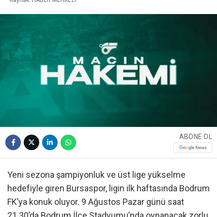
ABONE OL
Yeni sezona şampiyonluk ve üst lige yükselme
hedefiyle giren Bursaspor, ligin ilk haftasında Bodrum
FK’ya konuk oluyor. 9 Ağustos Pazar günü saat
21.30’da Bodrum İlçe Stadyumu’nda oynanacak zorlu