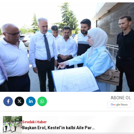
ABONE OL
İnegöl Belediyesi’nin Alanyurt Yunusemre
Sıradaki Haber
Başkan Erol, Kestel’in kalbi Aile Parkı’ndaki çalışmaları inceledi
Mahallesinde yapımına başladığı yüzme havuzunda