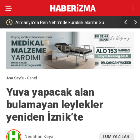
kuraklık alarmı: Su
Uludağ’da çıkan orman yangını söndürüldü
yaşandı
Ana Sayfa
›
Genel
Yuva yapacak alan
bulamayan leylekler
yeniden İznik’te
Neslihan Kaya
TÜM YAZILARI