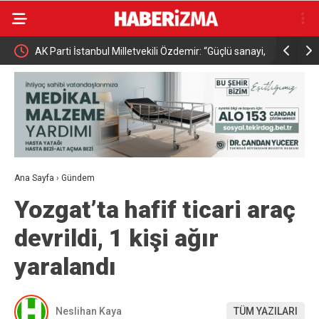
tvekili Özdemir: “Güçlü sanayi,
Uluslararası Bursa Festivali’nde ilk kez ç
kapılarını açtı
Ana Sayfa
›
Gündem
Yozgat’ta hafif ticari araç
devrildi, 1 kişi ağır
yaralandı
Neslihan Kaya
TÜM YAZILARI