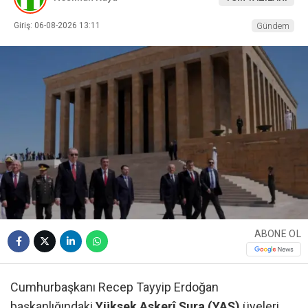
Giriş: 06-08-2026 13:11
Gündem
ABONE OL
Cumhurbaşkanı Recep Tayyip Erdoğan
başkanlığındaki
Yüksek Askerî Şura (YAŞ)
üyeleri,