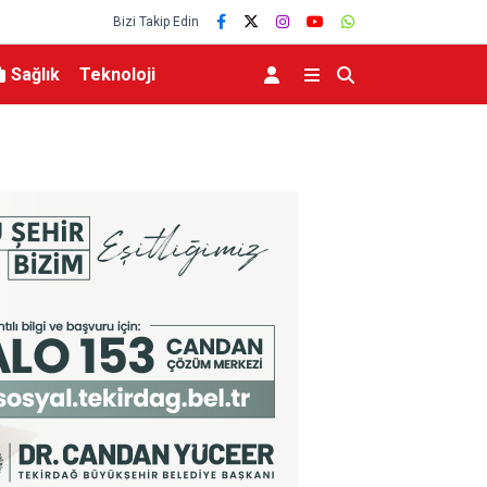
Bizi Takip Edin
Sağlık
Teknoloji
MHP Kula İlçe Başkanı Hüseyin Sönmez oldu