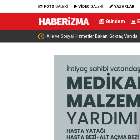
FOTO
GALERİ
VİDEO
GALERİ
YAZARLAR
Gündem
Aile ve Sosyal Hizmetler Bakanı Göktaş Van’da