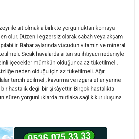
i ile ait olmakla birlikte yorgunluktan komaya
den olur. Düzenli egzersiz olarak sabah veya akşam
apılabilir. Bahar aylarında vücudun vitamin ve mineral
ketilmeli. Sıcak havalarda artan su ihtiyacı nedeniyle
kafeinli içecekler mümkün olduğunca az tüketilmeli,
izliğe neden olduğu için az tüketilmeli. Ağır
alar tercih edilmeli, kavurma ve ızgara etler yerine
ir hastalık değil bir şikâyettir. Birçok hastalıkta
uzun süren yorgunluklarda mutlaka sağlık kuruluşuna