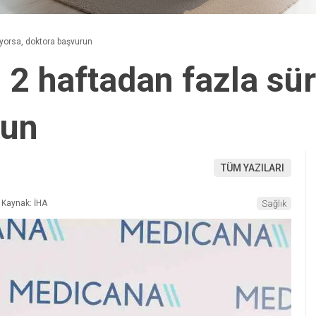
yorsa, doktora başvurun
2 haftadan fazla sü
run
TÜM YAZILARI
Kaynak: İHA
Sağlık