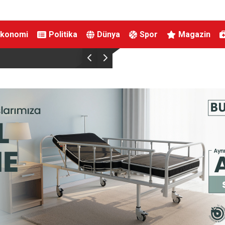
Ekonomi
Politika
Dünya
Spor
Magazin
Uludağ’da orman yangını