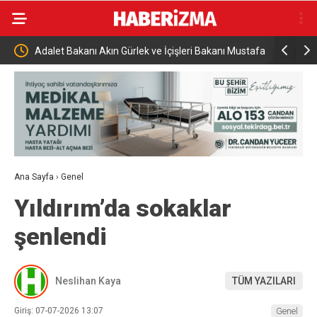
ulama
Adalet Bakanı Akın Gürlek ve İçişleri Bakanı Mustafa
Alevlere t
Çiftçi Esenyurt’ta
Ana Sayfa
›
Genel
Yıldırım’da sokaklar
şenlendi
Neslihan Kaya
TÜM YAZILARI
Giriş: 07-07-2026 13:07
Genel