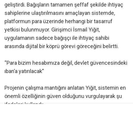
geliştirdi. Bağışların tamamen şeffaf şekilde ihtiyaç
sahiplerine ulaştırılmasını amaçlayan sistemde,
platformun para üzerinde herhangi bir tasarruf
yetkisi bulunmuyor. Girişimci İsmail Yiğit,
uygulamanın sadece bağışçı ile ihtiyaç sahibi
arasında dijital bir köprü görevi göreceğini belirtti.
“Para bizim hesabımıza değil, devlet güvencesindeki
ıban’a yatırılacak”
Projenin çalışma mantığını anlatan Yiğit, sistemin en
önemli özelliğinin güven olduğunu vurgulayarak şu
ifadeleri kullandı:
“Biz dernek ya da vakıflar gibi para toplamıyoruz.
Sadece bağışlarınıza köprü oluyoruz. Bağışçı,