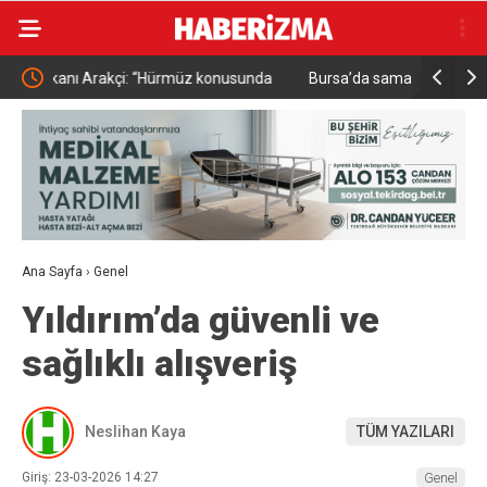
sunda
Bursa’da samanlık alevlere teslim oldu
Down Ju
Ana Sayfa
›
Genel
Yıldırım’da güvenli ve
sağlıklı alışveriş
Neslihan Kaya
TÜM YAZILARI
Giriş: 23-03-2026 14:27
Genel