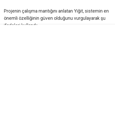
Projenin çalışma mantığını anlatan Yiğit, sistemin en
önemli özelliğinin güven olduğunu vurgulayarak şu
ifadeleri kullandı:
“Biz dernek ya da vakıflar gibi para toplamıyoruz.
Sadece bağışlarınıza köprü oluyoruz. Bağışçı,
uygulama üzerinden devlet güvencesindeki IBAN’a
bağışını yapacak. Bu IBAN üzerinde bizim hiçbir
çekim veya transfer yetkimiz olmayacak. Sistem
tamamen dijital olarak çalışacak ve bağışlar yalnızca
belirlenen amaç doğrultusunda kullanılacak.”
Yardımlar kategori bazlı yapılacak
Uygulamada bağışçılar, destek vermek istedikleri