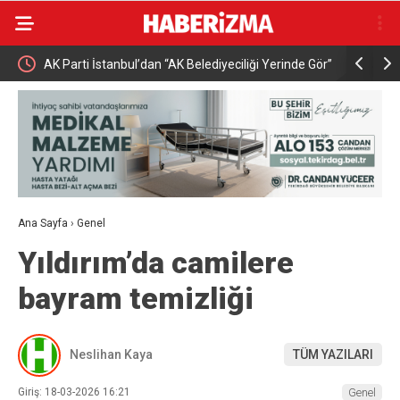
Vatan
AK Parti İstanbul’dan “AK Belediyeciliği Yerinde Gör”
Buharkent’
programı
Ana Sayfa
›
Genel
Yıldırım’da camilere
bayram temizliği
Neslihan Kaya
TÜM YAZILARI
Giriş: 18-03-2026 16:21
Genel