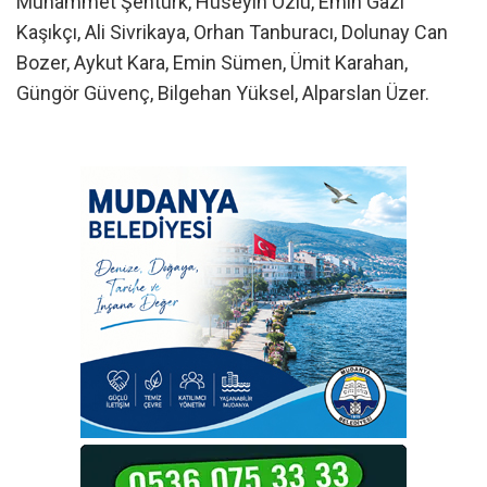
Muhammet Şentürk, Hüseyin Özlü, Emin Gazi
Kaşıkçı, Ali Sivrikaya, Orhan Tanburacı, Dolunay Can
Bozer, Aykut Kara, Emin Sümen, Ümit Karahan,
Güngör Güvenç, Bilgehan Yüksel, Alparslan Üzer.