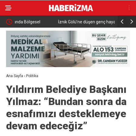
İznik Gölü’ne düşen genç hayatını kaybetti,
Aile ve So
gözyaşlarıyla toprağa verildi
Ana Sayfa
›
Politika
Yıldırım Belediye Başkanı
Yılmaz: “Bundan sonra da
esnafımızı desteklemeye
devam edeceğiz”