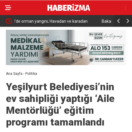
n
Bakan Yumaklı: “Son 24 yılda milli park sayısını
MHP Kütahy
696’ya çıkardık”
başlıyor
Ana Sayfa
›
Politika
Yeşilyurt Belediyesi’nin
ev sahipliği yaptığı ‘Aile
Mentörlüğü’ eğitim
programı tamamlandı