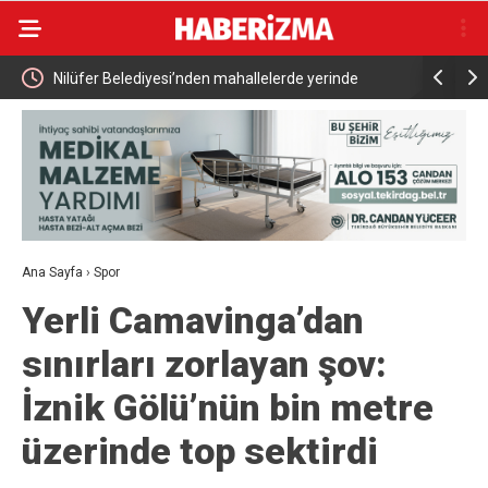
Nilüfer Belediyesi’nden mahallelerde yerinde
Kutuplarda 
inceleme
Tanıtıldı
Ana Sayfa
›
Spor
Yerli Camavinga’dan
sınırları zorlayan şov:
İznik Gölü’nün bin metre
üzerinde top sektirdi