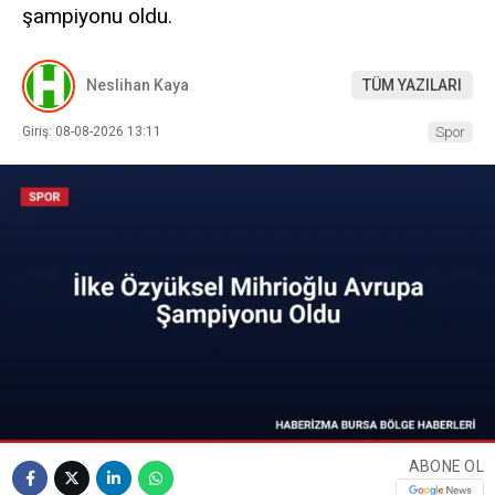
şampiyonu oldu.
Neslihan Kaya
TÜM YAZILARI
Giriş: 08-08-2026 13:11
Spor
ABONE OL