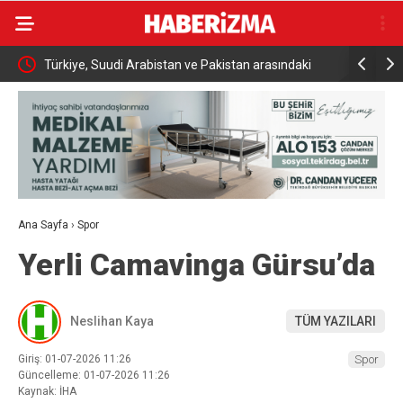
aki
İki otomobil çarpıştı, 4 kişi yaralandı: Motosikletli çift
Türkiye U
kazadan kıl payı kurtuldu
Altın Mad
Ana Sayfa
›
Spor
Yerli Camavinga Gürsu’da
Neslihan Kaya
TÜM YAZILARI
Giriş: 01-07-2026 11:26
Spor
Güncelleme: 01-07-2026 11:26
Kaynak: İHA