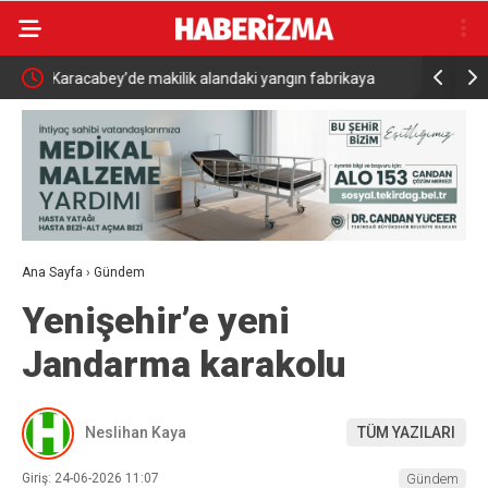
ikaya
Adalet Bakanı Akın Gürlek ve İçişleri Bakanı Mustafa
Alevlere
Çiftçi Esenyurt’ta
Ana Sayfa
›
Gündem
Yenişehir’e yeni
Jandarma karakolu
Neslihan Kaya
TÜM YAZILARI
Giriş: 24-06-2026 11:07
Gündem