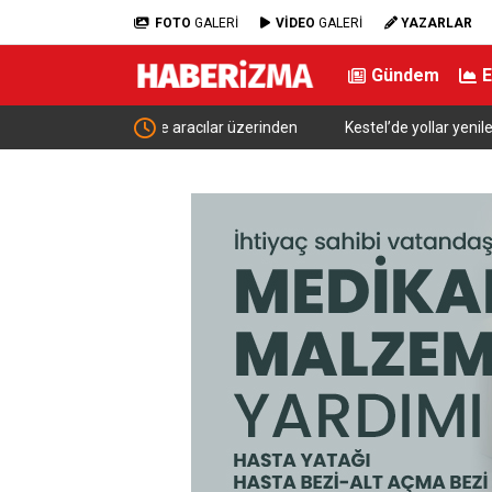
FOTO
GALERİ
VİDEO
GALERİ
YAZARLAR
Gündem
acılar üzerinden
Kestel’de yollar yenilenip genişletiliyor