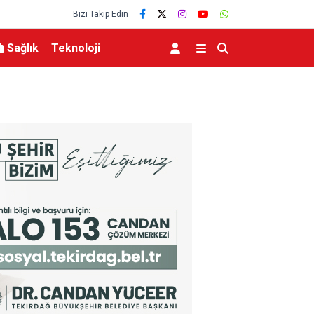
Bizi Takip Edin
Sağlık
Teknoloji
n İçin Çalışıyor
AK Parti İstanbul’dan “AK Belediyeciliği Yerind