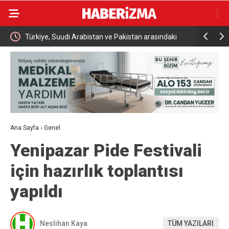
Türkiye, Suudi Arabistan ve Pakistan arasındaki
İki otomobi
tarihi savunma anlaşması dünya basınında
kazadan kı
Ana Sayfa
›
Genel
Yenipazar Pide Festivali
için hazırlık toplantısı
yapıldı
Neslihan Kaya
TÜM YAZILARI