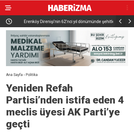
ldi
Erenköy Direnişi’nin 62’nci yıl dönümünde şehitler
Kahvehaney
törenle anıldı
Ana Sayfa
›
Politika
Yeniden Refah
Partisi’nden istifa eden 4
meclis üyesi AK Parti’ye
geçti