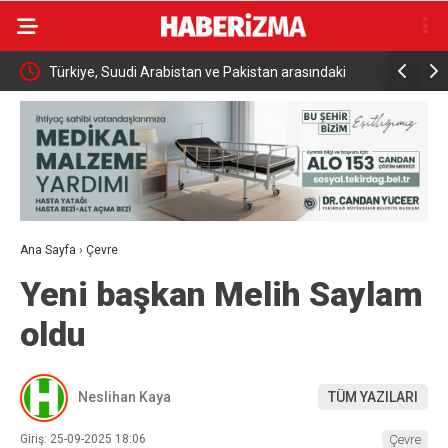
daki
İki otomobil çarpıştı, 4 kişi yaralandı: Motosikletli çift
Türkiye U
kazadan kıl payı kurtuldu
Altın Ma
Ana Sayfa
›
Çevre
Yeni başkan Melih Saylam
oldu
Neslihan Kaya
TÜM YAZILARI
Giriş: 25-09-2025 18:06
Çevre