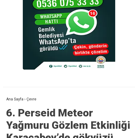
Ana Sayfa
›
Çevre
6. Perseid Meteor
Yağmuru Gözlem Etkinliği
Karacabey’de gökyüzü