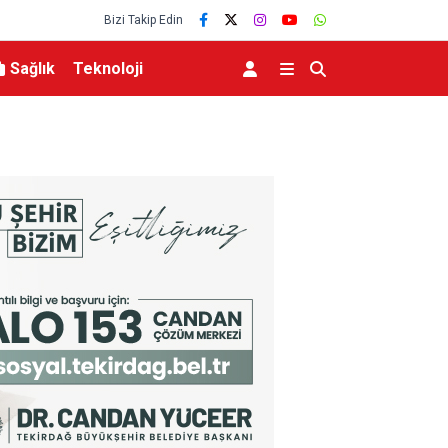
Bizi Takip Edin
Sağlık
Teknoloji
Başladı
Hakkari Operasyonunda 253 Kilogram Esrar Ele 