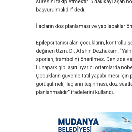
süresini takip etmektir. 5 dakikayı aşan 
başvurulmalıdır” dedi.
İlaçların doz planlaması ve yapılacaklar ö
Epilepsi tanısı alan çocukların, kontrollü 
değinen Uzm. Dr. Afshin Dezhakam, “Yalnı
sporları, trambolin) önerilmez. Denizde v
Lunapark gibi aşırı uyarıcı ortamlarda nöbet
Çocukların güvenle tatil yapabilmesi için
görüşülmeli, ilaçların taşınması, doz saat
planlanmalıdır” ifadelerini kullandı.