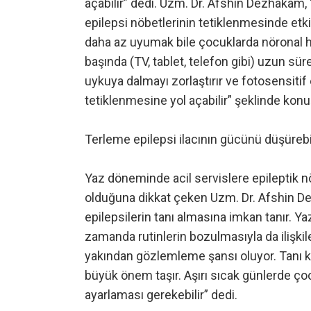
açabilir” dedi. Uzm. Dr. Afshin Dezhakam, 
epilepsi nöbetlerinin tetiklenmesinde etki
daha az uyumak bile çocuklarda nöronal has
başında (TV, tablet, telefon gibi) uzun sür
uykuya dalmayı zorlaştırır ve fotosensiti
tetiklenmesine yol açabilir” şeklinde konu
Terleme epilepsi ilacının gücünü düşürebi
Yaz döneminde acil servislere epileptik 
olduğuna dikkat çeken Uzm. Dr. Afshin D
epilepsilerin tanı almasına imkan tanır. Yaz
zamanda rutinlerin bozulmasıyla da ilişkile
yakından gözlemleme şansı oluyor. Tanı k
büyük önem taşır. Aşırı sıcak günlerde ç
ayarlaması gerekebilir” dedi.