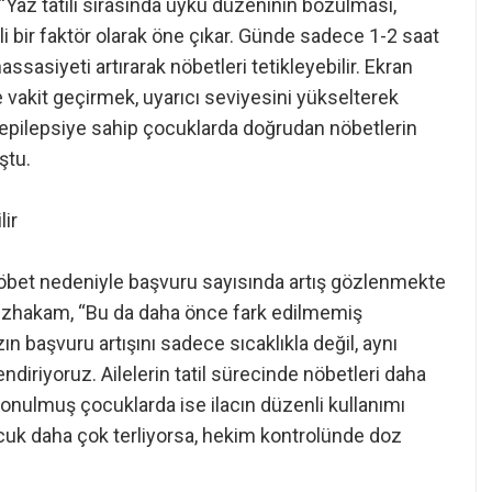
“Yaz tatili sırasında uyku düzeninin bozulması,
li bir faktör olarak öne çıkar. Günde sadece 1-2 saat
sasiyeti artırarak nöbetleri tetikleyebilir. Ekran
e vakit geçirmek, uyarıcı seviyesini yükselterek
f epilepsiye sahip çocuklarda doğrudan nöbetlerin
ştu.
lir
nöbet nedeniyle başvuru sayısında artış gözlenmekte
ezhakam, “Bu da daha önce fark edilmemiş
ın başvuru artışını sadece sıcaklıkla değil, aynı
ndiriyoruz. Ailelerin tatil sürecinde nöbetleri daha
onulmuş çocuklarda ise ilacın düzenli kullanımı
ocuk daha çok terliyorsa, hekim kontrolünde doz