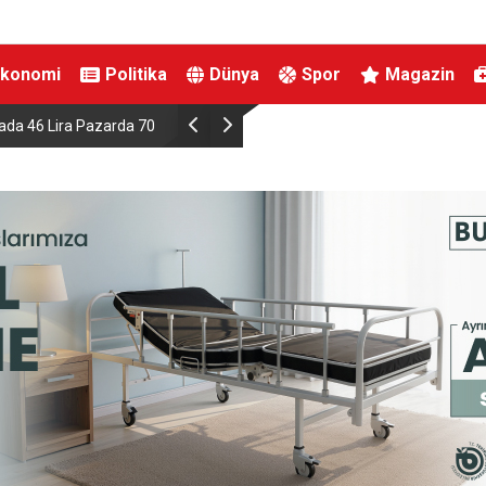
Ekonomi
Politika
Dünya
Spor
Magazin
azarda 70 Lirayı Aştı!
İstanbul Havalimanı 4 Ana Pisti İçin Geri Sayım 