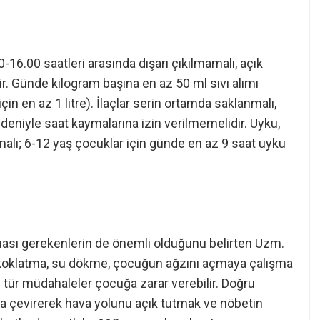
6.00 saatleri arasında dışarı çıkılmamalı, açık
ir. Günde kilogram başına en az 50 ml sıvı alımı
in en az 1 litre). İlaçlar serin ortamda saklanmalı,
edeniyle saat kaymalarına izin verilmemelidir. Uyku,
alı; 6-12 yaş çocuklar için günde en az 9 saat uyku
ası gerekenlerin de önemli olduğunu belirten Uzm.
n koklatma, su dökme, çocuğun ağzını açmaya çalışma
u tür müdahaleler çocuğa zarar verebilir. Doğru
na çevirerek hava yolunu açık tutmak ve nöbetin