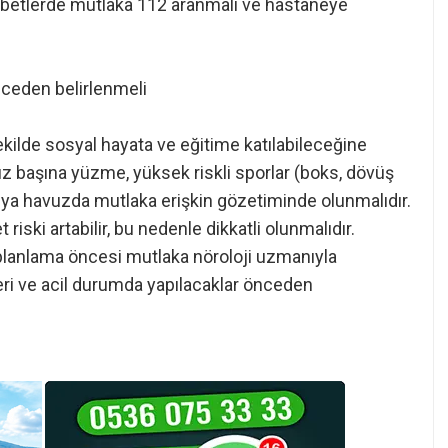
nöbetlerde mutlaka 112 aranmalı ve hastaneye
nceden belirlenmeli
şekilde sosyal hayata ve eğitime katılabileceğine
z başına yüzme, yüksek riskli sporlar (boks, dövüş
eya havuzda mutlaka erişkin gözetiminde olunmalıdır.
 riski artabilir, bu nedenle dikkatli olunmalıdır.
 planlama öncesi mutlaka nöroloji uzmanıyla
leri ve acil durumda yapılacaklar önceden