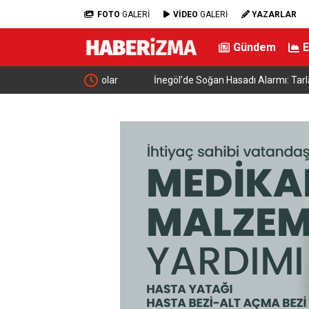
FOTO
GALERİ
VİDEO
GALERİ
YAZARLAR
Gündem
 15 Milyar Dolar
İnegöl’de Soğan Hasadı Alarmı: Tarlada 46 Lira P