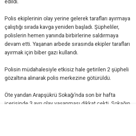
edildi.
Polis ekiplerinin olay yerine gelerek tarafları ayırmaya
çalıştığı sırada kavga yeniden başladı. Şüpheliler,
polislerin hemen yanında birbirlerine saldırmaya
devam etti. Yaşanan arbede sırasında ekipler tarafları
ayırmak için biber gazı kullandı.
Polisin müdahalesiyle etkisiz hale getirilen 2 şüpheli
gözaltına alınarak polis merkezine götürüldü.
Öte yandan Arapşükrü Sokağı’nda son bir hafta
içerisinde 3 ayrı olay yaşanması dikkat çekti. Sokağın
kısa süre içerisinde art arda yaşanan olaylarla
gündeme gelmesi, çevrede bulunan vatandaşların da
dikkatini çekti.