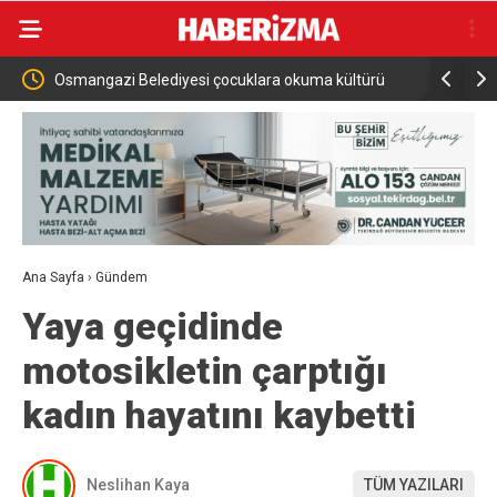
zyılına
Osmangazi Belediyesi çocuklara okuma kültürü
Osmangazi 
kazandırıyor
topluyor
Ana Sayfa
›
Gündem
Yaya geçidinde
motosikletin çarptığı
kadın hayatını kaybetti
Neslihan Kaya
TÜM YAZILARI