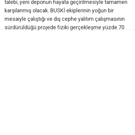
talebi, yeni deponun hayata geçirilmesiyle tamamen
karşılanmış olacak. BUSKİ ekiplerinin yoğun bir
mesaiyle çalıştığı ve dış cephe yalıtım çalışmasının
sürdürüldüğü projede fiziki gerçekleşme yüzde 70
düzeyine ulaştırıldı.
Çınarcık Barajı sistemine entegre olacak
İlk etapta mevcut içme suyu sistemiyle entegre
şekilde hizmet verecek olan depo, ilerleyen süreçte
ise ‘Çınarcık Barajı İçme Suyu Arıtma Tesisi’nden
beslenecek yeni sistemin önemli bir parçası olarak
bölgedeki su güvenliğini daha da artıracak. Proje
sayesinde mahallelerin büyük bölümü cazibeli
sistemle içme suyuna kavuşmuş olacak.
Çalışmaların tamamlanmasıyla birlikte su deposu, 10