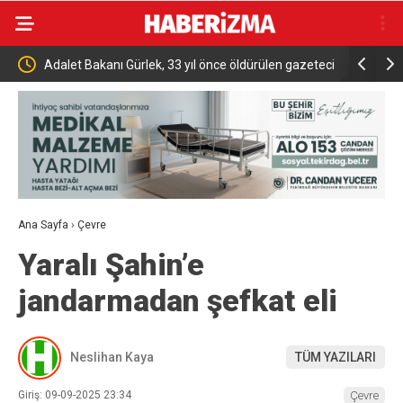
yıl önce öldürülen gazeteci
TMO 2026 27 Sezonu Fındık Alım Fiyatlarını
 bir araya geldi
Ana Sayfa
›
Çevre
Yaralı Şahin’e
jandarmadan şefkat eli
Neslihan Kaya
TÜM YAZILARI
Giriş: 09-09-2025 23:34
Çevre