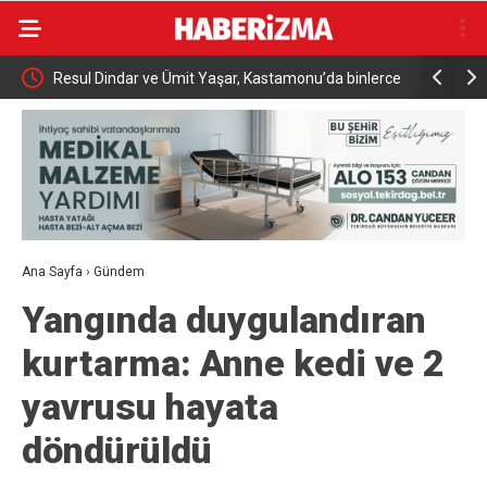
met
Resul Dindar ve Ümit Yaşar, Kastamonu’da binlerce
Menderes B
vatandaşa unutulmaz bir gece yaşattı
Ana Sayfa
›
Gündem
Yangında duygulandıran
kurtarma: Anne kedi ve 2
yavrusu hayata
döndürüldü