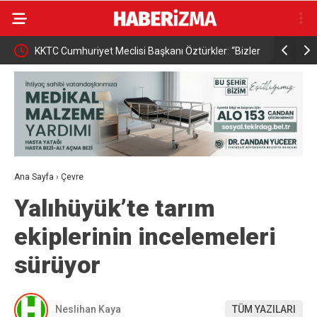
ler: “Bizler
Osmangazi Belediyesi çocuklara okuma kültürü
Osma
ası
kazandırıyor
topl
”
Ana Sayfa
›
Çevre
Yalıhüyük’te tarım
ekiplerinin incelemeleri
sürüyor
Neslihan Kaya
TÜM YAZILARI