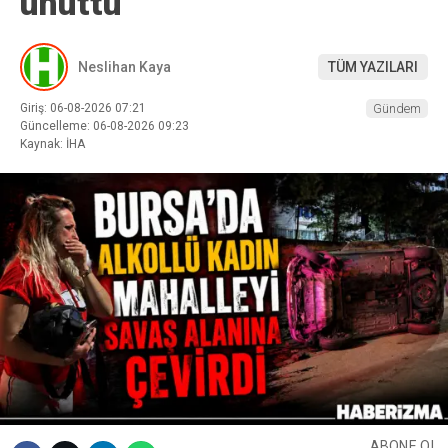
unuttu
Neslihan Kaya
TÜM YAZILARI
Giriş: 06-08-2026 07:21
Gündem
Güncelleme: 06-08-2026 09:23
Kaynak: İHA
ABONE OL