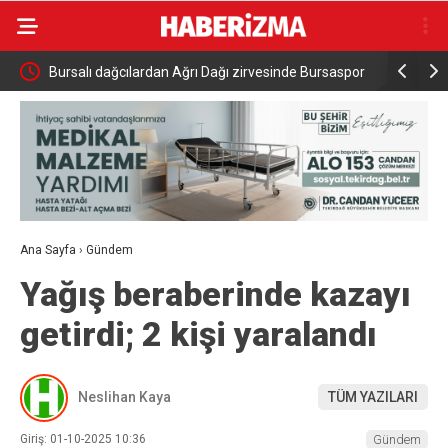
,35
Bursalı dağcılardan Ağrı Dağı zirvesinde Bursaspor
İspanya’d
mesajı
Türk Uçak
Ana Sayfa
›
Gündem
Yağış beraberinde kazayı
getirdi; 2 kişi yaralandı
Neslihan Kaya
TÜM YAZILARI
Giriş: 01-10-2025 10:36
Gündem