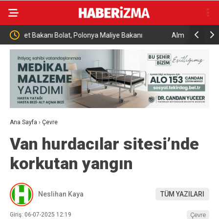
iye Bakanı
Almanya’da Ren Nehri’nde kuraklık alarmı: Su
seviyesinde tarihi düşüş yaşandı
Ana Sayfa
›
Çevre
Van hurdacılar sitesi’nde
korkutan yangın
Neslihan Kaya
TÜM YAZILARI
Giriş: 06-07-2025 12:19
Çevre