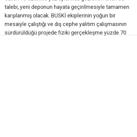
talebi, yeni deponun hayata geçirilmesiyle tamamen
karşılanmış olacak. BUSKİ ekiplerinin yoğun bir
mesaiyle çalıştığı ve dış cephe yalıtım çalışmasının
sürdürüldüğü projede fiziki gerçekleşme yüzde 70
düzeyine ulaştırıldı.
Çınarcık Barajı sistemine entegre olacak
İlk etapta mevcut içme suyu sistemiyle entegre
şekilde hizmet verecek olan depo, ilerleyen süreçte
ise ‘Çınarcık Barajı İçme Suyu Arıtma Tesisi’nden
beslenecek yeni sistemin önemli bir parçası olarak
bölgedeki su güvenliğini daha da artıracak. Proje
sayesinde mahallelerin büyük bölümü cazibeli
sistemle içme suyuna kavuşmuş olacak.
Çalışmaların tamamlanmasıyla birlikte su deposu, 10