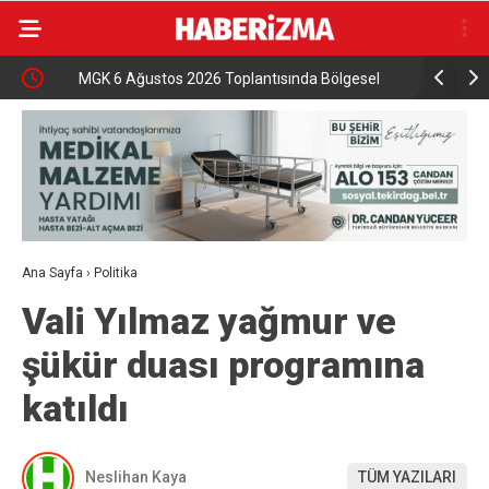
MGK 6 Ağustos 2026 Toplantısında Bölgesel
İznik Gölü
Güvenlik Gündemi
gözyaşları
Ana Sayfa
›
Politika
Vali Yılmaz yağmur ve
şükür duası programına
katıldı
Neslihan Kaya
TÜM YAZILARI