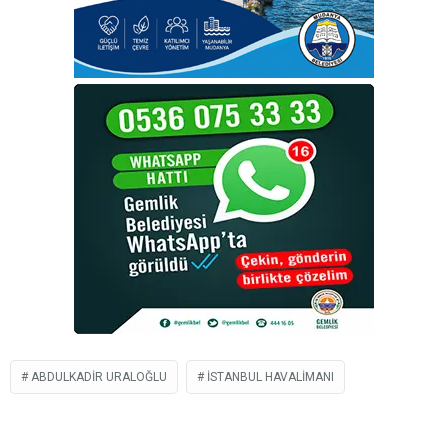
ABDULKADIR URALOĞLU
İSTANBUL HAVALIMANI