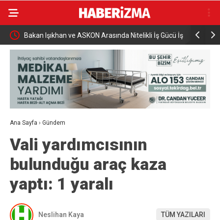
Gücü İş
Yeni Parti’nin İnegöl’de Kurucu Başkanı Erkan
Elektrikli 
Dönmez Oldu.
yaralandı
Ana Sayfa
›
Gündem
Vali yardımcısının
bulunduğu araç kaza
yaptı: 1 yaralı
Neslihan Kaya
TÜM YAZILARI