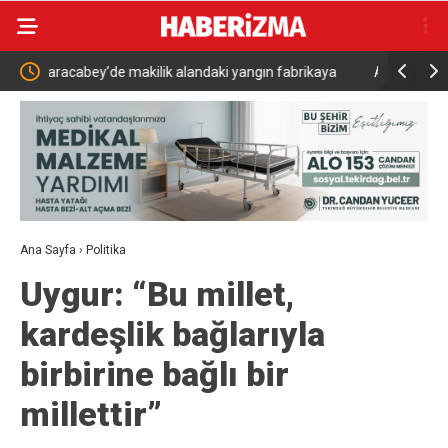
 fabrikaya
Adalet Bakanı Akın Gürlek ve İçişleri Bakanı Mustafa
Al
Çiftçi Esenyurt’ta
Ana Sayfa
›
Politika
Uygur: “Bu millet,
kardeşlik bağlarıyla
birbirine bağlı bir
millettir”