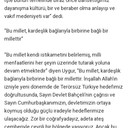
İşte bunun temelinde biraz önce bahsettiğimiz
dayanışma kültürü, bir ve beraber olma anlayışı ve
vakıf medeniyeti var” dedi.
“Bu millet, kardeşlik bağlarıyla birbirine bağlı bir
millettir”
“Bu millet kendi istikametini belirlemiş, milli
menfaatlerini her şeyin üzerinde tutarak yoluna
devam etmektedir” diyen Uygur, “Bu millet, kardeşlik
bağlarıyla birbirine bağlı bir millettir. İnşallah Allah’ın
izniyle yeni dönemde de Terörsüz Türkiye hedefimiz
doğrultusunda, Sayın Devlet Bahçeli’nin çağrısı ve
Sayın Cumhurbaşkanımızın, devletimizin ortaya
koymuş olduğu güçlü iradeyle hedeflerimize
ulaşacağız. Zor bir coğrafyadayız, adeta ateş
çemberiyle çevrili bir bölgede yaşıyoruz. Ancak bu