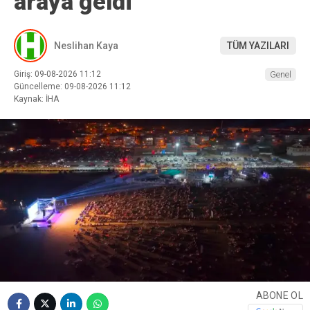
araya geldi
Neslihan Kaya
TÜM YAZILARI
Giriş: 09-08-2026 11:12
Genel
Güncelleme: 09-08-2026 11:12
Kaynak: İHA
ABONE OL