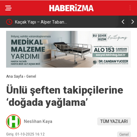
Kaçak Yapı – Alper Taban…
Çalışma ve
aşattı
Karabük’t
Ana Sayfa
›
Genel
Ünlü şeften takipçilerine
‘doğada yağlama’
Neslihan Kaya
TÜM YAZILARI
Giriş: 01-10-2025 16:12
Genel