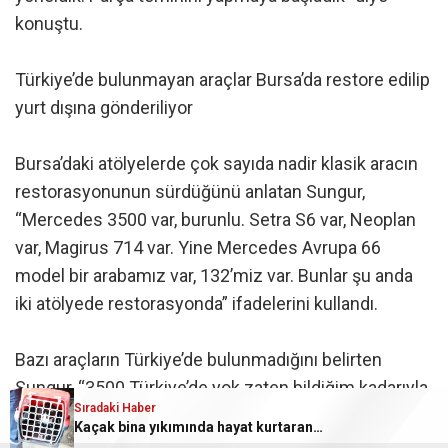
konuştu.
Türkiye’de bulunmayan araçlar Bursa’da restore edilip
yurt dışına gönderiliyor
Bursa’daki atölyelerde çok sayıda nadir klasik aracın
restorasyonunun sürdüğünü anlatan Sungur,
“Mercedes 3500 var, burunlu. Setra S6 var, Neoplan
var, Magirus 714 var. Yine Mercedes Avrupa 66
model bir arabamız var, 132’miz var. Bunlar şu anda
iki atölyede restorasyonda” ifadelerini kullandı.
Bazı araçların Türkiye’de bulunmadığını belirten
Sungur, “3500 Türkiye’de yok zaten bildiğim kadarıyla.
Sıradaki Haber
Setra S6 da yok. Onlar hep yurt dışından geliyorlar.
Kaçak bina yıkımında hayat kurtaran müdahale
Yurt dışından gelip burada restore edilip tekrar oraya