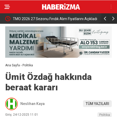
azeteci
TMO 2026 27 Sezonu Fındık Alım Fiyatlarını Açıkladı
Şehzadele
Ana Sayfa
›
Politika
Ümit Özdağ hakkında
beraat kararı
Neslihan Kaya
TÜM YAZILARI
Giriş: 24-12-2025 11:01
Politika