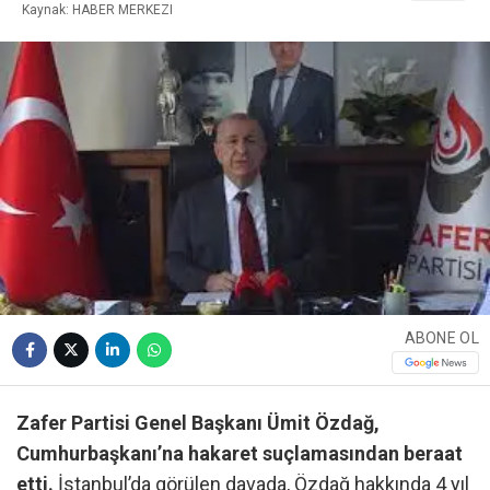
Kaynak: HABER MERKEZI
ABONE OL
Zafer Partisi Genel Başkanı Ümit Özdağ,
Cumhurbaşkanı’na hakaret suçlamasından beraat
etti.
İstanbul’da görülen davada, Özdağ hakkında 4 yıl