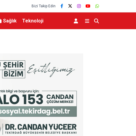
Bizi Takip Edin
Sağlık
Teknoloji
Bursa’da polisten vatandaşlara güvenlik bilgile