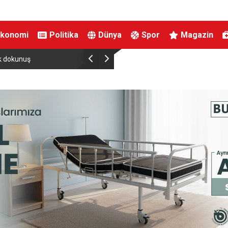
Ekonomi
Politika
Dünya
Spor
Magazin
Bursa’dan Kırgızistan’a uzanan zirve tırmanışı