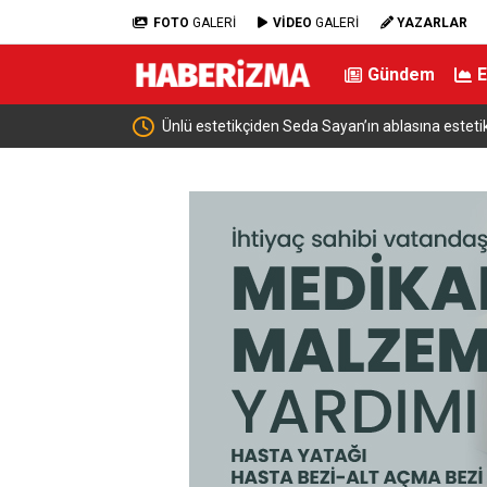
FOTO
GALERİ
VİDEO
GALERİ
YAZARLAR
Gündem
k dokunuş
İznik Gölü kıyısında 70 milyon yıllık fosil bulundu