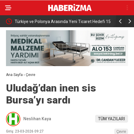
0 hak
Türkiye ve Polonya Arasında Yeni Ticaret Hedefi 15
İnegöl’de 
Milyar Dolar
Pazarda 70
Ana Sayfa
›
Çevre
Uludağ’dan inen sis
Bursa’yı sardı
Neslihan Kaya
TÜM YAZILARI
Giriş: 23-03-2026 09:27
Çevre