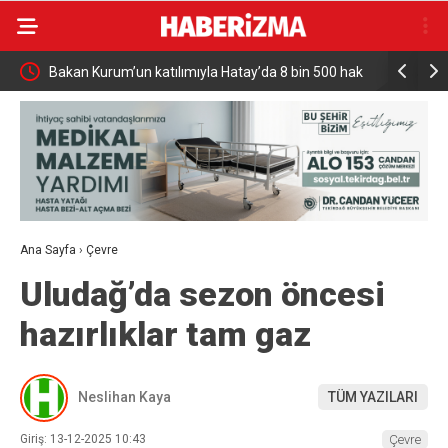
Bakan Kurum’un katılımıyla Hatay’da 8 bin 500 hak
Türkiye ve
sahibinin konutu belirlendi
Milyar Dol
Ana Sayfa
›
Çevre
Uludağ’da sezon öncesi
hazırlıklar tam gaz
Neslihan Kaya
TÜM YAZILARI
Giriş: 13-12-2025 10:43
Çevre