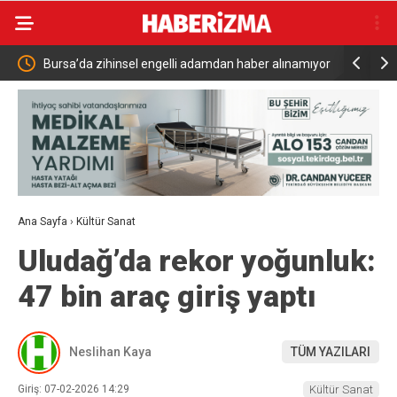
efi 15
Bursa’da zihinsel engelli adamdan haber alınamıyor
Türkiye Su
Savunma 
Ana Sayfa
›
Kültür Sanat
Uludağ’da rekor yoğunluk:
47 bin araç giriş yaptı
Neslihan Kaya
TÜM YAZILARI
Giriş: 07-02-2026 14:29
Kültür Sanat