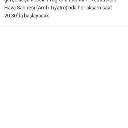
Hava Sahnesi (Amfi Tiyatro)’nda her akşam saat
20.30’da başlayacak.
Öte yandan altı gün boyunca devam edecek program
kapsamında çocuklar, açık havada gerçekleştirilecek
sinema gösterimlerini izleme fırsatı bulurken, çocuk
müzikalleriyle de sanat ve eğlenceyi bir arada
deneyimleyecek.
Başkan Erol: “Çocuklarımızın kahkahası Kestel’e çok
yakışıyor”
Kestel Belediye Başkanı Ferhat Erol, çocukların mutlu
olduğu bir ilçenin geleceğe daha umutla baktığını
belirterek, şunları söyledi: